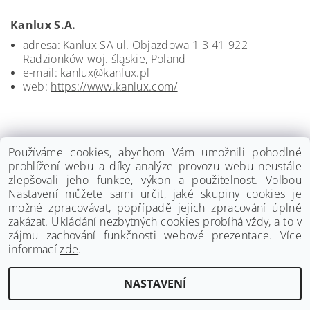
Kanlux S.A.
adresa: Kanlux SA ul. Objazdowa 1-3 41-922
Radzionków woj. śląskie, Poland
e-mail:
kanlux@kanlux.pl
web:
https://www.kanlux.com/
Používáme cookies, abychom Vám umožnili pohodlné
prohlížení webu a díky analýze provozu webu neustále
zlepšovali jeho funkce, výkon a použitelnost. Volbou
Nastavení můžete sami určit, jaké skupiny cookies je
možné zpracovávat, popřípadě jejich zpracování úplně
zakázat. Ukládání nezbytných cookies probíhá vždy, a to v
zájmu zachování funkčnosti webové prezentace. Více
informací
zde
.
www.palmat.cz
|
www.vzduchotechnika-ventilatory.cz
NASTAVENÍ
Upravit nastavení cookies
2026 ©
Palmat.cz
, všechna práva vyhrazena