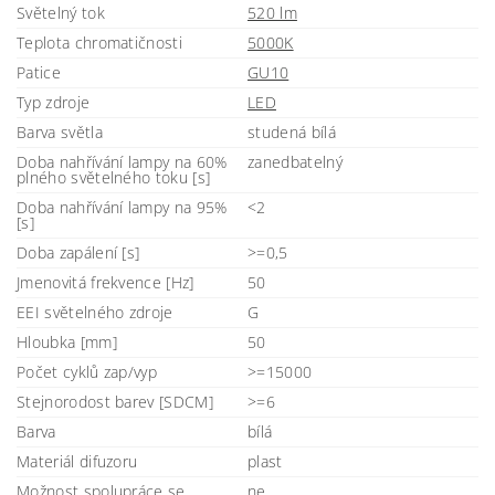
Světelný tok
520 lm
Teplota chromatičnosti
5000K
Patice
GU10
Typ zdroje
LED
Barva světla
studená bílá
Doba nahřívání lampy na 60%
zanedbatelný
plného světelného toku [s]
Doba nahřívání lampy na 95%
<2
[s]
Doba zapálení [s]
>=0,5
Jmenovitá frekvence [Hz]
50
EEI světelného zdroje
G
Hloubka [mm]
50
Počet cyklů zap/vyp
>=15000
Stejnorodost barev [SDCM]
>=6
Barva
bílá
Materiál difuzoru
plast
Možnost spolupráce se
ne