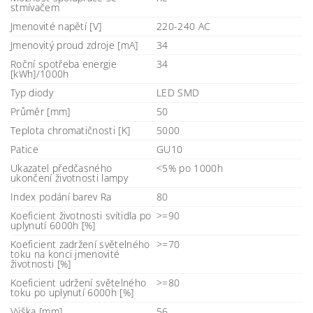
stmívačem
Jmenovité napětí [V]
220-240 AC
Jmenovitý proud zdroje [mA]
34
Roční spotřeba energie
34
[kWh]/1000h
Typ diody
LED SMD
Průměr [mm]
50
Teplota chromatičnosti [K]
5000
Patice
GU10
Ukazatel předčasného
<5% po 1000h
ukončení životnosti lampy
Index podání barev Ra
80
Koeficient životnosti svítidla po
>=90
uplynutí 6000h [%]
Koeficient zadržení světelného
>=70
toku na konci jmenovité
životnosti [%]
Koeficient udržení světelného
>=80
toku po uplynutí 6000h [%]
Výška [mm]
56