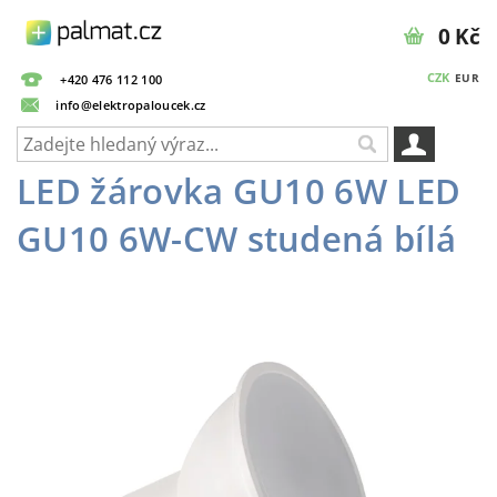
0 Kč
CZK
EUR
+420 476 112 100
info@elektropaloucek.cz
LED žárovka GU10 6W LED
GU10 6W-CW studená bílá