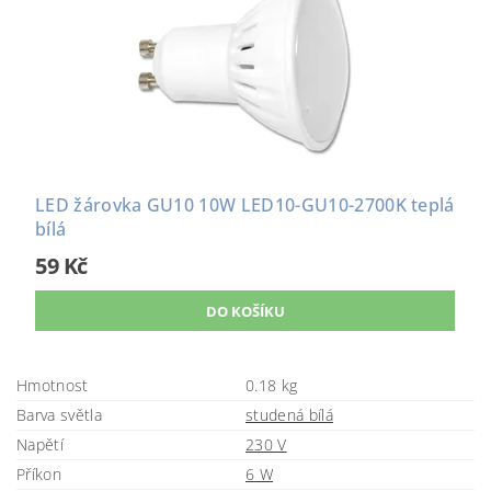
LED žárovka GU10 10W LED10-GU10-2700K teplá
bílá
59 Kč
Hmotnost
0.18 kg
Barva světla
studená bílá
Napětí
230 V
Příkon
6 W