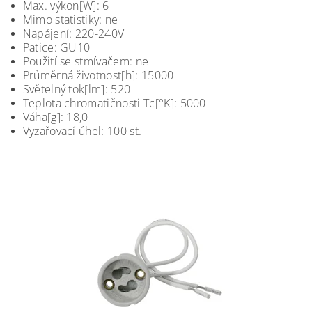
Max. výkon[W]: 6
Mimo statistiky: ne
Napájení: 220-240V
Patice: GU10
Použití se stmívačem: ne
Průměrná životnost[h]: 15000
Světelný tok[lm]: 520
Teplota chromatičnosti Tc[°K]: 5000
Váha[g]: 18,0
Vyzařovací úhel: 100 st.