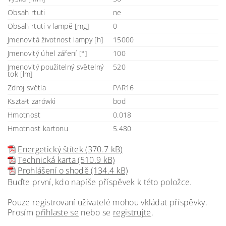
Obsah rtuti
ne
Obsah rtuti v lampě [mg]
0
Jmenovitá životnost lampy [h]
15000
Jmenovitý úhel záření [°]
100
Jmenovitý použitelný světelný
520
tok [lm]
Zdroj světla
PAR16
Kształt zarówki
bod
Hmotnost
0.018
Hmotnost kartonu
5.480
Energetický štítek (370.7 kB)
Technická karta (510.9 kB)
Prohlášení o shodě (134.4 kB)
Buďte první, kdo napíše příspěvek k této položce.
Pouze registrovaní uživatelé mohou vkládat příspěvky.
Prosím
přihlaste se
nebo se
registrujte
.