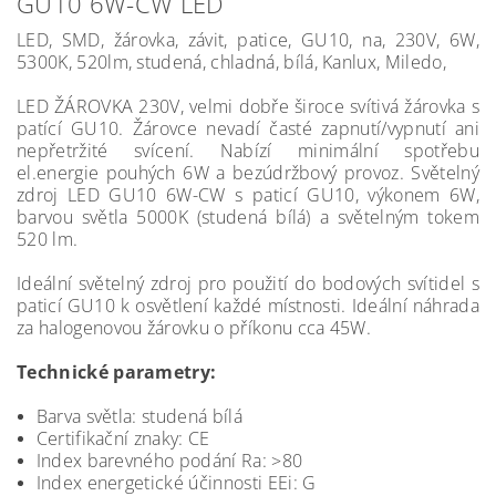
GU10 6W-CW LED
LED, SMD, žárovka, závit, patice, GU10, na, 230V, 6W,
5300K, 520lm, studená, chladná, bílá, Kanlux, Miledo,
LED ŽÁROVKA 230V, velmi dobře široce svítivá žárovka s
patící GU10. Žárovce nevadí časté zapnutí/vypnutí ani
nepřetržité svícení. Nabízí minimální spotřebu
el.energie pouhých 6W a bezúdržbový provoz. Světelný
zdroj LED GU10 6W-CW s paticí GU10, výkonem 6W,
barvou světla 5000K (studená bílá) a světelným tokem
520 lm.
Ideální světelný zdroj pro použití do bodových svítidel s
paticí GU10 k osvětlení každé místnosti. Ideální náhrada
za halogenovou žárovku o příkonu cca 45W.
Technické parametry:
Barva světla: studená bílá
Certifikační znaky: CE
Index barevného podání Ra: >80
Index energetické účinnosti EEi: G