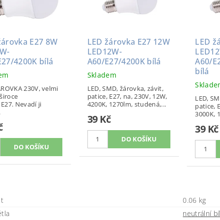
žárovka E27 8W
LED žárovka E27 12W
LED ž
W-
LED12W-
LED12
E27/4200K bílá
A60/E27/4200K bílá
A60/E
bílá
dem
Skladem
Sklad
ÁROVKA 230V, velmi
LED, SMD, žárovka, závit,
široce
patice, E27, na, 230V, 12W,
LED, SMD
 E27. Nevadí ji
4200K, 1270lm, studená,...
patice, 
.
3000K, 1
39 Kč
č
39 Kč
t
0.06 kg
tla
neutrální bí