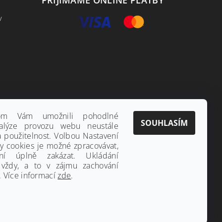
v
hom Vám umožnili pohodlné
SOUHLASÍM
alýze provozu webu neustále
a použitelnost. Volbou Nastavení
ny cookies je možné zpracovávat,
ání úplně zakázat. Ukládání
 vždy, a to v zájmu zachování
 Více informací
zde
.
Vytvořil Shoptet