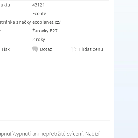
duktu
43121
Ecolite
tránka značky
ecoplanet.cz/
e
Žárovky E27
2 roky
Tisk
Dotaz
Hlídat cenu
pnutí/vypnutí ani nepřetržité svícení. Nabízí