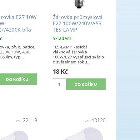
árovka E27 10W
Žárovka průmyslová
W-
E27 100W/240V/A55
7/4200K bílá
TES-LAMP
em
Skladem
ovka, závit, patice,
TES-LAMP kasická
 230V, 10W, A60,
vláknová žárovka
050lm, typ...
100W/E27 vyzařující světlo
o světelném toku...
18 Kč
22118
43120
Kód:
Kód: