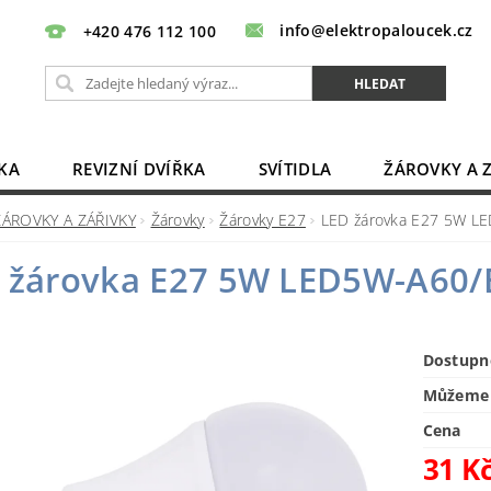
info@elektropaloucek.cz
+420 476 112 100
KA
REVIZNÍ DVÍŘKA
SVÍTIDLA
ŽÁROVKY A 
BATERIE, AKU, ZDROJE
PRODLUŽOVACÍ KABELY
ŽÁROVKY A ZÁŘIVKY
Žárovky
Žárovky E27
LED žárovka E27 5W LE
OBCHODNÍ PODMÍNKY
KONTAKTY
 žárovka E27 5W LED5W-A60/E
Dostupn
Můžeme 
Cena
31 K