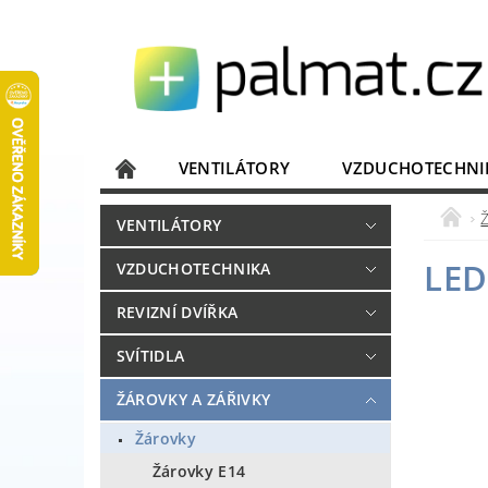
VENTILÁTORY
VZDUCHOTECHNI
JISTIČE, ROZVADĚČE
KOMUNIKACE
VENTILÁTORY
DOMÁCÍ SPOTŘEBIČE
ELEKTRONIKA
LED
VZDUCHOTECHNIKA
REVIZNÍ DVÍŘKA
SVÍTIDLA
ŽÁROVKY A ZÁŘIVKY
Žárovky
Žárovky E14