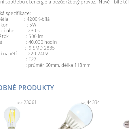
ní spotřebu el.energie a bezúdržbový provoz. Nově - bílé těl
ká specifikace:
světla : 4200K-bílá
příkon : 5W
ací úhel : 230 st.
lný tok : 500 lm
nost : 40.000 hodin
LED : 9 SMD 2835
cí napětí : 220-240V
ice : E27
r : průměr 60mm, délka 118mm
OBNÉ PRODUKTY
23061
44334
Kód:
Kód: