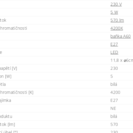
230 V
5 W
 tok
570 lm
chromatičnosti
4200K
baňka A60
E27
je
LED
11,8 x ⌀6c
apětí [V]
230
on [W]
5
tla
bílá
chromatičnosti [K]
4200
bjímka
E27
NE
oduktu
bílá
tok [lm]
570
í úhel [°]
230