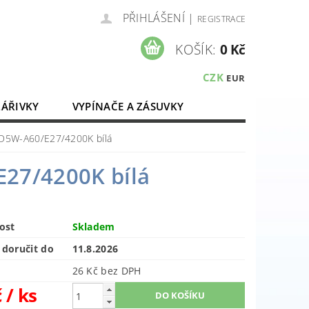
PŘIHLÁŠENÍ
|
REGISTRACE
KOŠÍK:
0 Kč
CZK
EUR
ZÁŘIVKY
VYPÍNAČE A ZÁSUVKY
ELEKTROMATERIÁL
D5W-A60/E27/4200K bílá
27/4200K bílá
ost
Skladem
doručit do
11.8.2026
26 Kč bez DPH
č
/ ks