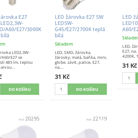
žárovka E27
LED žárovka E27 5W
LED ž
 LED2,3W-
LED5W-
LED10
O/A60/E27/3000K
G45/E27/2700K teplá
A60/E2
 bílá
bílá
Sklad
dem
Skladem
LED, žár
E27, na,
rovka LED2,3W-
LED, SMD, žárovka,
4200K, 1
/A60/E27 se
žárovky, malá, baňka, mini,
stí 485 lm, teplou
globe, závit, patice, E27,
31 Kč
barvou...
na,...
č
31 Kč
20295
22119
Kód:
Kód: