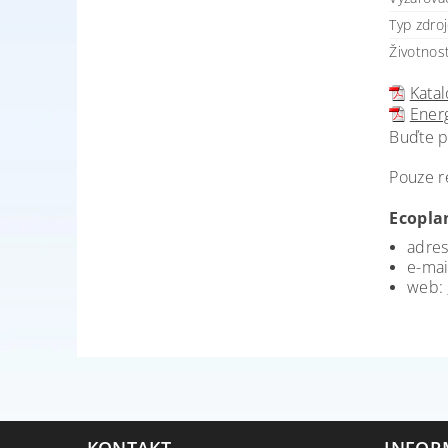
Typ zdro
Životnost
Katal
Energ
Buďte p
Pouze r
Ecoplan
adres
e-mai
web:
KONTAKT
INFOR