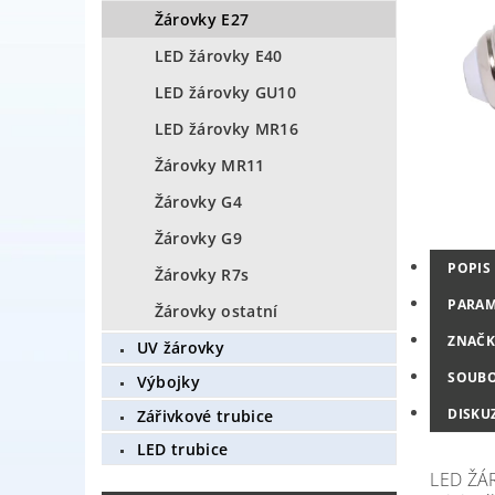
Žárovky E27
LED žárovky E40
LED žárovky GU10
LED žárovky MR16
Žárovky MR11
Žárovky G4
Žárovky G9
POPIS
Žárovky R7s
PARAM
Žárovky ostatní
ZNAČK
UV žárovky
SOUB
Výbojky
DISKU
Zářivkové trubice
LED trubice
LED ŽÁR