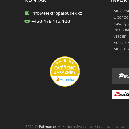
Možnost
info
@
elektropaloucek.cz
Obchod
+420 476 112 100
Zásady 
Reklama
Vrácení 
Kontakt
Moje ob
2026 ©
Palmat.cz
, všechna práva vyhrazena
Upravit nastaven