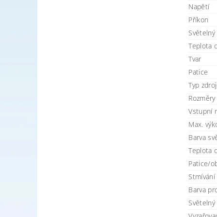
Napětí
Příkon
Světelný
Teplota 
Tvar
Patice
Typ zdro
Rozměry
Vstupní n
Max. výk
Barva svě
Teplota 
Patice/o
Stmívání
Barva pr
Světelný 
Vyzařovac