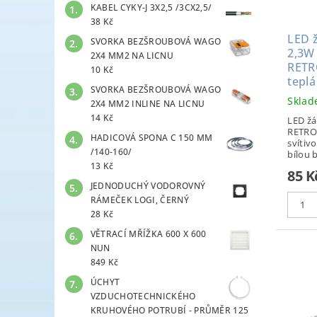
KABEL CYKY-J 3X2,5 /3CX2,5/
38 Kč
LED 
SVORKA BEZŠROUBOVÁ WAGO
2,3W
2X4 MM2 NA LICNU
RETR
10 Kč
teplá
SVORKA BEZŠROUBOVÁ WAGO
Skla
2X4 MM2 INLINE NA LICNU
14 Kč
LED žá
RETRO
HADICOVÁ SPONA C 150 MM
svítivo
/140-160/
bílou 
13 Kč
85 K
JEDNODUCHÝ VODOROVNÝ
RÁMEČEK LOGI, ČERNÝ
28 Kč
VĚTRACÍ MŘÍŽKA 600 X 600
NUN
849 Kč
ÚCHYT
VZDUCHOTECHNICKÉHO
KRUHOVÉHO POTRUBÍ - PRŮMĚR 125