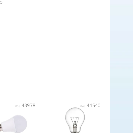
o.
43978
44540
Kód:
Kód: