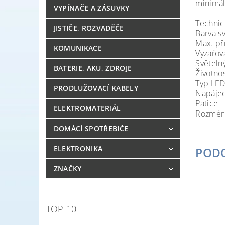
minimál
VYPÍNAČE A ZÁSUVKY
Technic
JISTIČE, ROZVADĚČE
Barva 
Max. 
KOMUNIKACE
Vyzařov
Světe
BATERIE, AKU, ZDROJE
Život
Typ 
PRODLUŽOVACÍ KABELY
Napáje
Pat
ELEKTROMATERIÁL
Rozmě
DOMÁCÍ SPOTŘEBIČE
ELEKTRONIKA
POD
ZNAČKY
TOP 10