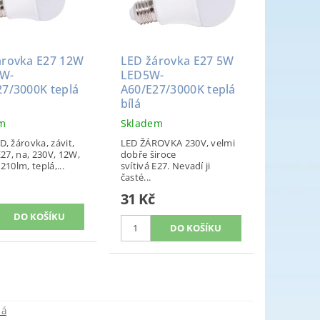
árovka E27 12W
LED žárovka E27 5W
W-
LED5W-
27/3000K teplá
A60/E27/3000K teplá
bílá
em
Skladem
, žárovka, závit,
LED ŽÁROVKA 230V, velmi
E27, na, 230V, 12W,
dobře široce
210lm, teplá,...
svítivá E27. Nevadí ji
časté...
31 Kč
lá