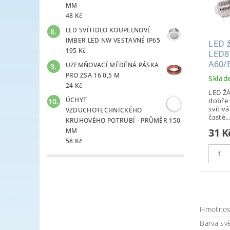
MM
48 Kč
LED SVÍTIDLO KOUPELNOVÉ
IMBER LED NW VESTAVNÉ IP65
LED 
195 Kč
LED8
A60/
UZEMŇOVACÍ MĚDĚNÁ PÁSKA
PRO ZSA 16 0,5 M
Skla
24 Kč
LED Ž
ÚCHYT
dobře 
svítivá
VZDUCHOTECHNICKÉHO
časté..
KRUHOVÉHO POTRUBÍ - PRŮMĚR 150
31 K
MM
58 Kč
Hmotnos
Barva svě