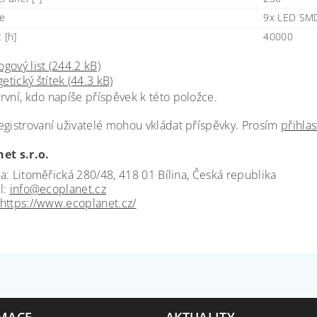
je
9x LED SM
 [h]
40000
ogový list (244.2 kB)
etický štítek (44.3 kB)
rvní, kdo napíše příspěvek k této položce.
egistrovaní uživatelé mohou vkládat příspěvky. Prosím
přihlas
et s.r.o.
a: Litoměřická 280/48, 418 01 Bílina, Česká republika
l:
info@ecoplanet.cz
https://www.ecoplanet.cz/
MACE
AKTUALITY