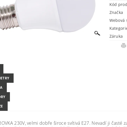
Kód pro
Značka
Webová s
Kategori
Záruka
ETRY
A
ORY
ZE
OVKA 230V, velmi dobře široce svítivá E27. Nevadí ji časté za