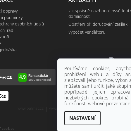
Jak správně navrhnout osvětlení 
i dopravy
domácnosti
ní podmínky
ochrany osobních údajů
Opatření při doručování zásilek
ční řád
Výpočet ventilátoru
zboží
y
jednávka
Používáme cookies, abyc
prohlížení webu a díky an
zlepšovali jeho funkce, výkon 
můžete sami určit, jaké skupi
popřípadě jejich zpracov
nezbytných cookies probíhá
funkčnosti webové prezentace.
www.palmat.cz
|
www.vzduchotechnika-ventilatory.cz
NASTAVENÍ
í cookies