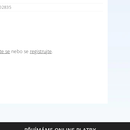
D2835
te se
nebo se
registrujte
.
PŘIJÍMÁME ONLINE PLATBY