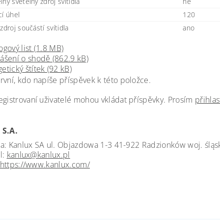
ný světelný zdroj svítidla
ne
cí úhel
120
zdroj součástí svítidla
ano
ogový list (1.8 MB)
ášení o shodě (862.9 kB)
etický štítek (92 kB)
rvní, kdo napíše příspěvek k této položce.
egistrovaní uživatelé mohou vkládat příspěvky. Prosím
přihlas
 S.A.
a: Kanlux SA ul. Objazdowa 1-3 41-922 Radzionków woj. śląs
l:
kanlux@kanlux.pl
https://www.kanlux.com/