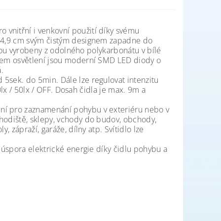
vnitřní i venkovní použití díky svému
ch 4,9 cm svým čistým designem zapadne do
 jsou vyrobeny z odolného polykarbonátu v bílé
ojem osvětlení jsou moderní SMD LED diody o
.
5sek. do 5min. Dále lze regulovat intenzitu
10lx / 50lx / OFF. Dosah čidla je max. 9m a
ení pro zaznamenání pohybu v exteriéru nebo v
hodiště, sklepy, vchody do budov, obchody,
, zápraží, garáže, dílny atp. Svítidlo lze
á úspora elektrické energie díky čidlu pohybu a