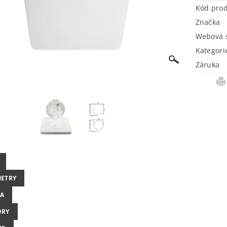
Kód pro
Značka
Webová s
Kategori
Záruka
ETRY
A
ORY