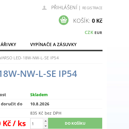
PŘIHLÁŠENÍ
|
REGISTRACE
KOŠÍK:
0 Kč
CZK
EUR
ZÁŘIVKY
VYPÍNAČE A ZÁSUVKY
ELEKTROMATERIÁL
em VARSO LED-18W-NW-L-SE IP54
-18W-NW-L-SE IP54
ost
Skladem
doručit do
10.8.2026
835 Kč bez DPH
0 Kč
/ ks