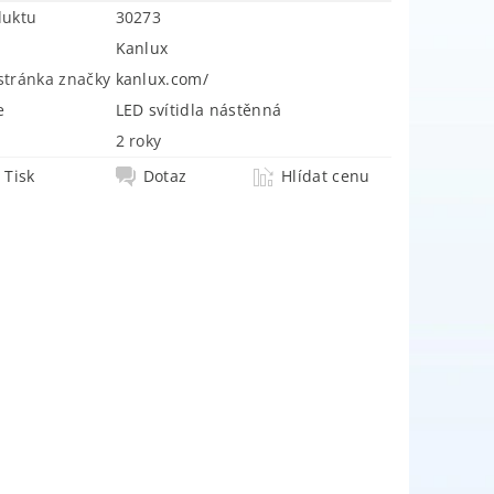
duktu
30273
Kanlux
tránka značky
kanlux.com/
e
LED svítidla nástěnná
2 roky
Tisk
Dotaz
Hlídat cenu