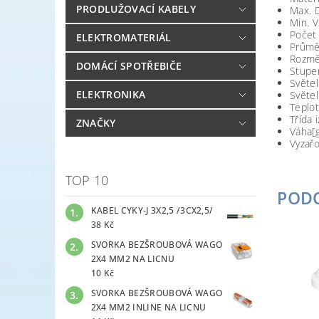
PRODLUŽOVACÍ KABELY
Max. D
Min. V
Počet
ELEKTROMATERIÁL
Průměr
Rozmě
DOMÁCÍ SPOTŘEBIČE
Stupeň
Světel
ELEKTRONIKA
Světe
Teplot
Třída i
ZNAČKY
Váha[g
Vyzařo
TOP 10
POD
KABEL CYKY-J 3X2,5 /3CX2,5/
38 Kč
SVORKA BEZŠROUBOVÁ WAGO
2X4 MM2 NA LICNU
10 Kč
SVORKA BEZŠROUBOVÁ WAGO
2X4 MM2 INLINE NA LICNU