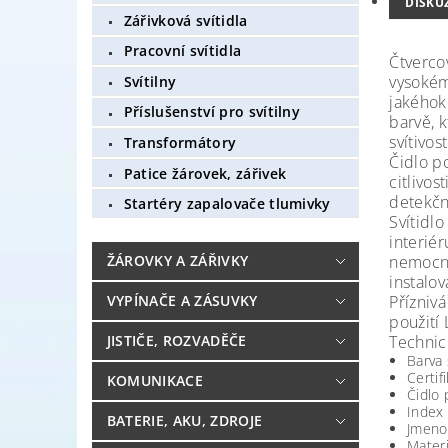
DISKU
Zářivková svítidla
Pracovní svítidla
Čtverco
vysokém
Svítilny
jakéhoko
Příslušenství pro svítilny
barvě, 
svítivos
Transformátory
Čidlo p
Patice žárovek, zářivek
citlivos
detekčn
Startéry zapalovače tlumivky
Svítidl
interié
nemocnic
ŽÁROVKY A ZÁŘIVKY
instalov
Přízniv
VYPÍNAČE A ZÁSUVKY
použití
Technic
JISTIČE, ROZVADĚČE
Barva 
Certif
KOMUNIKACE
Čidlo
Index
BATERIE, AKU, ZDROJE
Jmeno
Materi