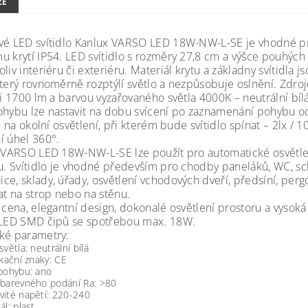
ZE
vé LED svítidlo Kanlux VARSO LED 18W-NW-L-SE je vhodné pro 
u krytí IP54. LED svítidlo s rozměry 27,8 cm a výšce pouhý
liv interiéru či exteriéru. Materiál krytu a základny svítidla
který rovnoměrně rozptýlí světlo a nezpůsobuje oslnění. Zdr
ti 1700 lm a barvou vyzařovaného světla 4000K – neutrální bílá
ohybu lze nastavit na dobu svícení po zaznamenání pohybu od 
ti na okolní osvětlení, při kterém bude svítidlo spínat – 2lx / 
í úhel 360°.
o VARSO LED 18W-NW-L-SE lze použít pro automatické osvětl
ru. Svítidlo je vhodné především pro chodby paneláků, WC, sc
e, sklady, úřady, osvětlení vchodových dveří, předsíní, pergoly
at na strop nebo na stěnu.
á cena, elegantní design, dokonalé osvětlení prostoru a vysok
 LED SMD čipů se spotřebou max. 18W.
ké parametry:
světla: neutrální bílá
ikační znaky: CE
 pohybu: ano
 barevného podání Ra: >80
vité napětí: 220-240
ál: plast