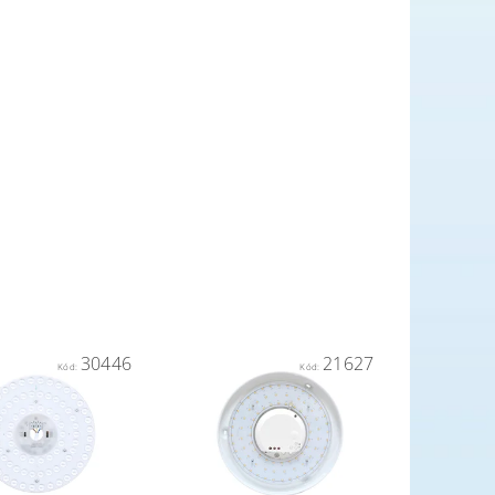
30446
21627
Kód:
Kód: