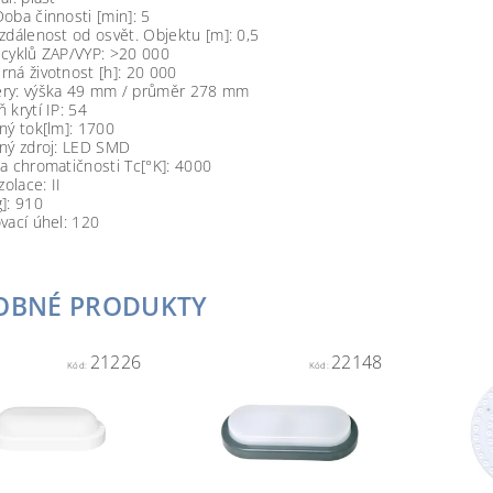
oba činnosti [min]: 5
zdálenost od osvět. Objektu [m]: 0,5
 cyklů ZAP/VYP: >20 000
ná životnost [h]: 20 000
ry: výška 49 mm / průměr 278 mm
 krytí IP: 54
ný tok[lm]: 1700
lný zdroj: LED SMD
a chromatičnosti Tc[°K]: 4000
zolace: II
]: 910
vací úhel: 120
OBNÉ PRODUKTY
21226
22148
Kód:
Kód: