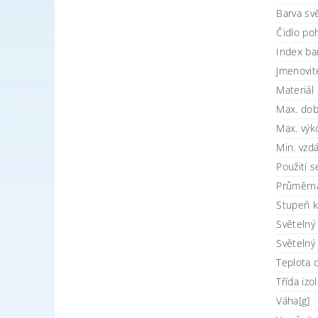
Barva svě
Čidlo po
Index ba
Jmenovit
Materiál
Max. dob
Max. výk
Min. vzd
Použití 
Průměrná
Stupeň kr
Světelný 
Světelný 
Teplota 
Třída izo
Váha[g]