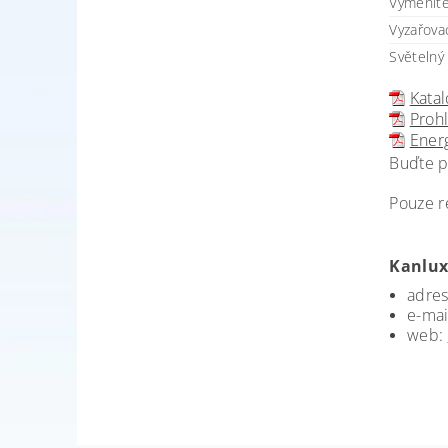
Vyměnitel
Vyzařova
Světelný 
Katal
Prohl
Energ
Buďte p
Pouze r
Kanlux
adres
e-mai
web: