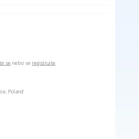
te se
nebo se
registrujte
.
kie, Poland