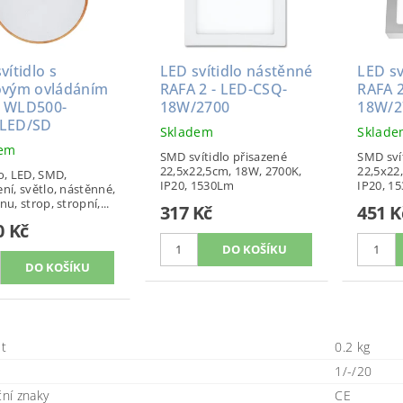
vítidlo s
LED svítidlo nástěnné
LED sv
ovým ovládáním
RAFA 2 - LED-CSQ-
RAFA 2
 WLD500-
18W/2700
18W/2
LED/SD
Skladem
Sklad
dem
SMD svítidlo přisazené
SMD sví
22,5x22,5cm, 18W, 2700K,
22,5x22
lo, LED, SMD,
IP20, 1530Lm
IP20, 1
ení, světlo, nástěnné,
nu, strop, stropní,...
317 Kč
451 K
0 Kč
t
0.2 kg
1/-/20
ční znaky
CE