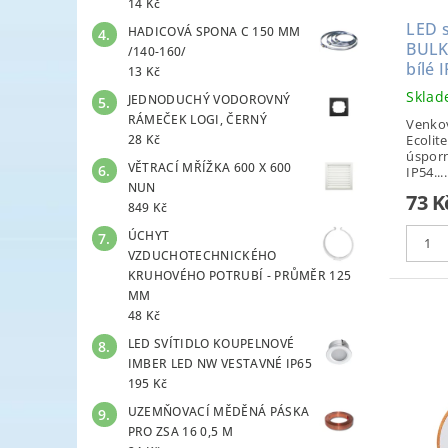
14 Kč
LED s
HADICOVÁ SPONA C 150 MM
BULK
/140-160/
bílé 
13 Kč
Skla
JEDNODUCHÝ VODOROVNÝ
RÁMEČEK LOGI, ČERNÝ
Venkov
Ecolit
28 Kč
úsporn
VĚTRACÍ MŘÍŽKA 600 X 600
IP54....
NUN
73 K
849 Kč
ÚCHYT
VZDUCHOTECHNICKÉHO
KRUHOVÉHO POTRUBÍ - PRŮMĚR 125
MM
48 Kč
LED SVÍTIDLO KOUPELNOVÉ
IMBER LED NW VESTAVNÉ IP65
195 Kč
UZEMŇOVACÍ MĚDĚNÁ PÁSKA
PRO ZSA 16 0,5 M