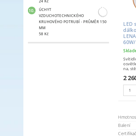
24 Kč
ÚCHYT
VZDUCHOTECHNICKÉHO
KRUHOVÉHO POTRUBÍ - PRŮMĚR 150
LED s
MM
dálk
58 Kč
LENA
60W/
Skla
Svítid
osvětl
na, stě
2 26
Hmotnos
Balení
Certifika