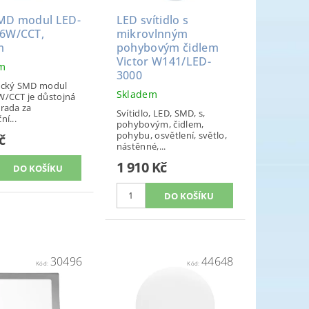
MD modul LED-
LED svítidlo s
6W/CCT,
mikrovlnným
m
pohybovým čidlem
Victor W141/LED-
em
3000
ický SMD modul
Skladem
/CCT je důstojná
rada za
Svítidlo, LED, SMD, s,
í...
pohybovým, čidlem,
pohybu, osvětlení, světlo,
č
nástěnné,...
1 910 Kč
30496
44648
Kód:
Kód: