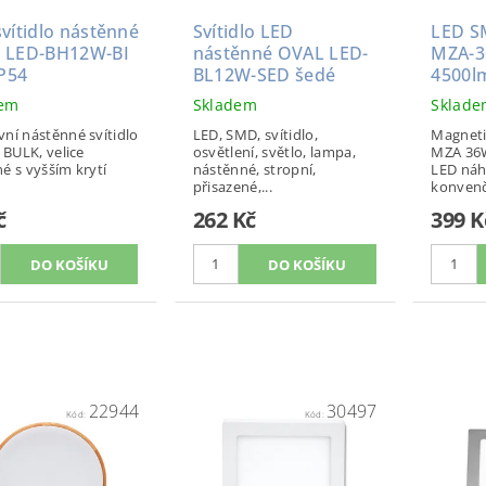
vítidlo nástěnné
Svítidlo LED
LED S
 LED-BH12W-BI
nástěnné OVAL LED-
MZA-3
IP54
BL12W-SED šedé
4500l
dem
Skladem
Sklad
ní nástěnné svítidlo
LED, SMD, svítidlo,
Magnet
e BULK, velice
osvětlení, světlo, lampa,
MZA 36W
é s vyšším krytí
nástěnné, stropní,
LED náh
přisazené,...
konvenčn
č
262 Kč
399 K
22944
30497
Kód:
Kód: