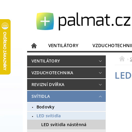
VENTILÁTORY
VZDUCHOTECHNI
JISTIČE, ROZVADĚČE
KOMUNIKACE
VENTILÁTORY
DOMÁCÍ SPOTŘEBIČE
ELEKTRONIKA
LED
VZDUCHOTECHNIKA
REVIZNÍ DVÍŘKA
SVÍTIDLA
Bodovky
LED svítidla
LED svítidla nástěnná