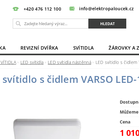
info@elektropaloucek.cz
+420 476 112 100
KA
REVIZNÍ DVÍŘKA
SVÍTIDLA
ŽÁROVKY A 
BATERIE, AKU, ZDROJE
PRODLUŽOVACÍ KABELY
SVÍTIDLA
LED svítidla
LED svítidla nástěnná
LED svítidlo s čidl
OBCHODNÍ PODMÍNKY
KONTAKTY
 svítidlo s čidlem VARSO LED
Dostupn
Můžeme 
Cena
1 01