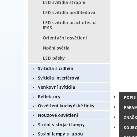
LED svítidla stropní
LED svítidla podhledová
LED svítidla prachotěsná
IP65
Orientační osvětlení
Noční světla
LED pásky
Svítidla s čidlem
Svítidla interiérová
Venkovní svítidla
Reflektory
POPIS
Osvětlení kuchyňské linky
PARAM
Nouzové osvětlení
ZNAČK
Stolní s stojací lampy
SOUB
Stolní lampy s lupou