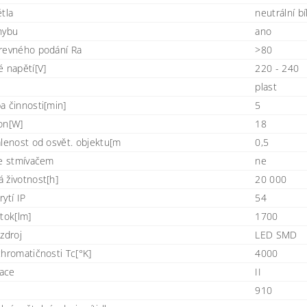
tla
neutrální bí
hybu
ano
revného podání Ra
>80
é napětí[V]
220 - 240
plast
a činnosti[min]
5
on[W]
18
álenost od osvět. objektu[m
0,5
se stmívačem
ne
 životnost[h]
20 000
ytí IP
54
tok[lm]
1700
zdroj
LED SMD
chromatičnosti Tc[°K]
4000
lace
II
910