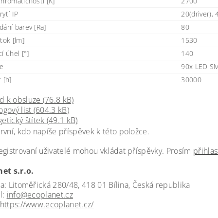
chromatičnosti [K]
2700
ytí IP
20(driver), 
dání barev [Ra]
80
tok [lm]
1530
í úhel [°]
140
je
90x LED S
 [h]
30000
 k obsluze (76.8 kB)
ogový list (604.3 kB)
etický štítek (49.1 kB)
rvní, kdo napíše příspěvek k této položce.
egistrovaní uživatelé mohou vkládat příspěvky. Prosím
přihlas
et s.r.o.
a: Litoměřická 280/48, 418 01 Bílina, Česká republika
l:
info@ecoplanet.cz
https://www.ecoplanet.cz/