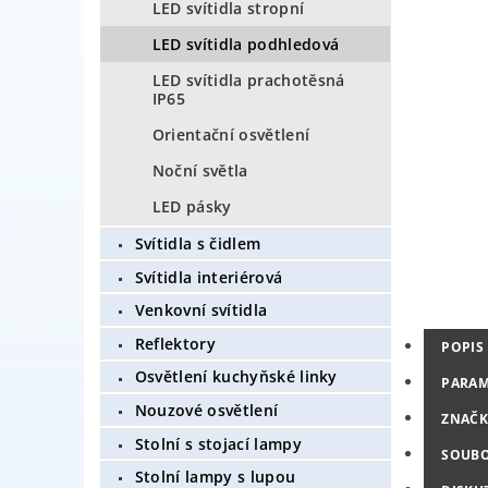
LED svítidla stropní
LED svítidla podhledová
LED svítidla prachotěsná
IP65
Orientační osvětlení
Noční světla
LED pásky
Svítidla s čidlem
Svítidla interiérová
Venkovní svítidla
Reflektory
POPIS
Osvětlení kuchyňské linky
PARAM
Nouzové osvětlení
ZNAČK
Stolní s stojací lampy
SOUB
Stolní lampy s lupou