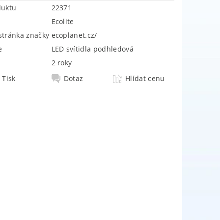
duktu
22371
Ecolite
tránka značky
ecoplanet.cz/
e
LED svítidla podhledová
2 roky
Tisk
Dotaz
Hlídat cenu