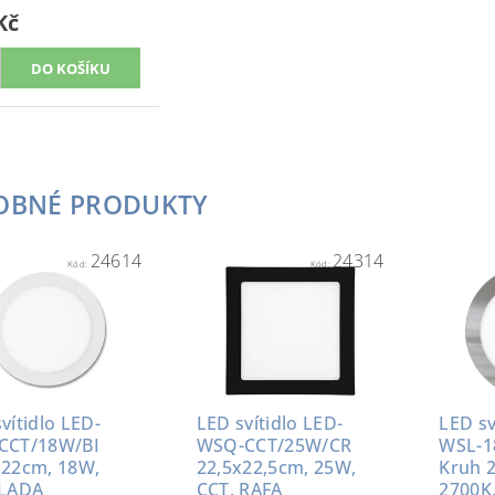
Kč
OBNÉ PRODUKTY
24614
24314
Kód:
Kód:
vítidlo LED-
LED svítidlo LED-
LED sv
CCT/18W/BI
WSQ-CCT/25W/CR
WSL-1
 22cm, 18W,
22,5x22,5cm, 25W,
Kruh 
 LADA
CCT, RAFA
2700K