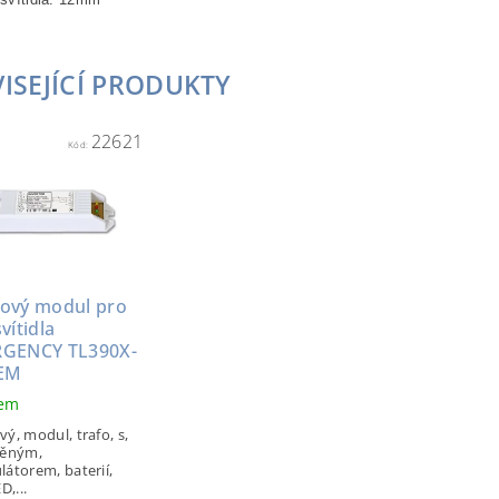
ISEJÍCÍ PRODUKTY
22621
Kód:
ový modul pro
vítidla
GENCY TL390X-
EM
dem
ý, modul, trafo, s,
věným,
átorem, baterií,
D,...