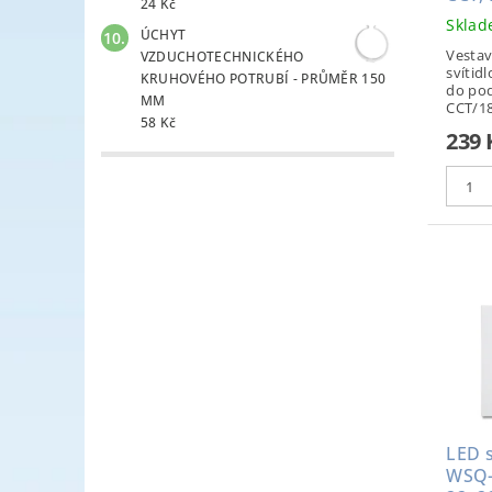
24 Kč
Skla
ÚCHYT
Vesta
VZDUCHOTECHNICKÉHO
svítid
KRUHOVÉHO POTRUBÍ - PRŮMĚR 150
do po
MM
CCT/18
58 Kč
239 
LED s
WSQ-