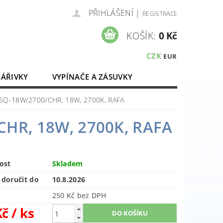
PŘIHLÁŠENÍ
|
REGISTRACE
KOŠÍK:
0 Kč
CZK
EUR
ZÁŘIVKY
VYPÍNAČE A ZÁSUVKY
ELEKTROMATERIÁL
WSQ-18W/2700/CHR, 18W, 2700K, RAFA
CHR, 18W, 2700K, RAFA
ost
Skladem
doručit do
10.8.2026
250 Kč bez DPH
Kč
/ ks