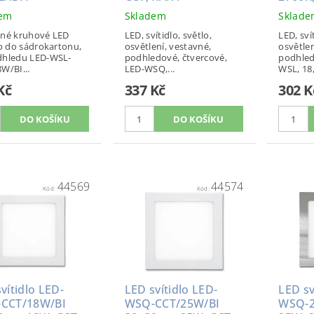
dem
Skladem
Sklad
vné kruhové LED
LED, svítidlo, světlo,
LED, sví
lo do sádrokartonu,
osvětlení, vestavné,
osvětlen
dhledu LED-WSL-
podhledové, čtvercové,
podhled
W/BI...
LED-WSQ,...
WSL, 18,.
Kč
337 Kč
302 K
44569
44574
Kód:
Kód:
vítidlo LED-
LED svítidlo LED-
LED sv
CCT/18W/BI
WSQ-CCT/25W/BI
WSQ-2