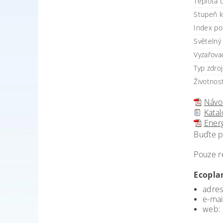
Teplota 
Stupeň kr
Index po
Světelný 
Vyzařovac
Typ zdro
Životnost
Návod
Katal
Energ
Buďte p
Pouze r
Ecoplan
adres
e-mai
web: