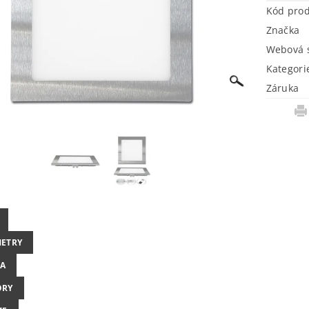
Kód pro
Značka
Webová s
Kategori
Záruka
ETRY
A
ORY