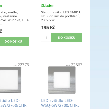
em
Skladem
tidlo, světlo,
Stropní světlo LED ST481A
í, vestavné,
s PIR čidlem do podhledů,
ové, kruhové, LED-
230V/7W
..
195 Kč
č
22373
22367
Kód:
Kód:
ítidlo LED-
LED svítidlo LED-
5W/2700/CHR,
WSQ-6W/2700/CHR,