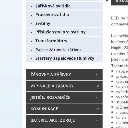
DISKU
Zářivková svítidla
Pracovní svítidla
LED, svít
Svítilny
chromové
Příslušenství pro svítilny
Led světl
Transformátory
konferenč
Napětí 23
Patice žárovek, zářivek
rozměry 2
Startéry zapalovače tlumivky
jakýchko
Technick
napáje
ŽÁROVKY A ZÁŘIVKY
příkon
typ zd
VYPÍNAČE A ZÁSUVKY
barva 
světel
JISTIČE, ROZVADĚČE
vyzařo
stupeň
průměr
KOMUNIKACE
materiá
barva:
BATERIE, AKU, ZDROJE
rozměr
výška 