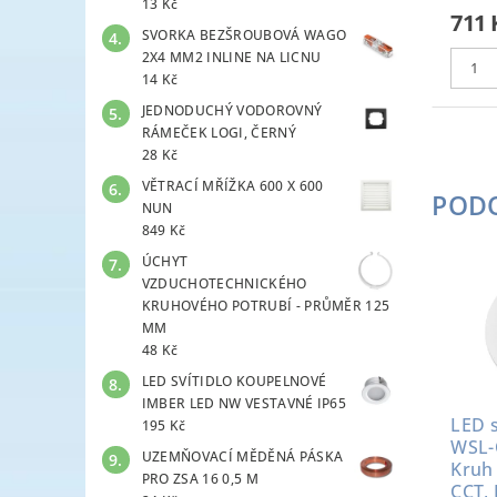
13 Kč
711 
SVORKA BEZŠROUBOVÁ WAGO
2X4 MM2 INLINE NA LICNU
14 Kč
JEDNODUCHÝ VODOROVNÝ
RÁMEČEK LOGI, ČERNÝ
28 Kč
VĚTRACÍ MŘÍŽKA 600 X 600
POD
NUN
849 Kč
ÚCHYT
VZDUCHOTECHNICKÉHO
KRUHOVÉHO POTRUBÍ - PRŮMĚR 125
MM
48 Kč
LED SVÍTIDLO KOUPELNOVÉ
IMBER LED NW VESTAVNÉ IP65
LED s
195 Kč
WSL-
UZEMŇOVACÍ MĚDĚNÁ PÁSKA
Kruh
PRO ZSA 16 0,5 M
CCT,