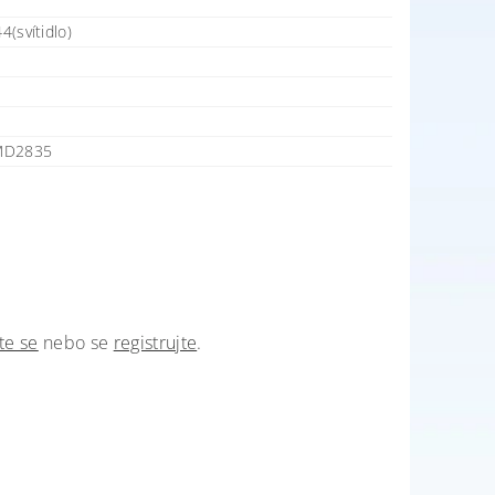
44(svítidlo)
MD2835
te se
nebo se
registrujte
.