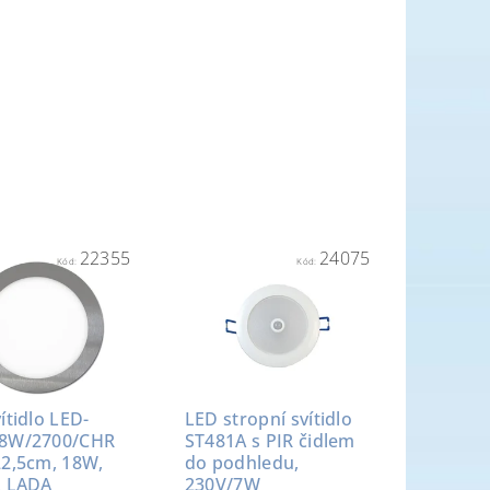
22355
24075
Kód:
Kód:
ítidlo LED-
LED stropní svítidlo
8W/2700/CHR
ST481A s PIR čidlem
22,5cm, 18W,
do podhledu,
, LADA
230V/7W