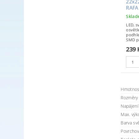
22x2
RAFA
Skla
LED, sv
osvětl
podhle
SMD pa
239 
Hmotnos
Rozměry
Napájení 
Max. výk
Barva svě
Povrchov