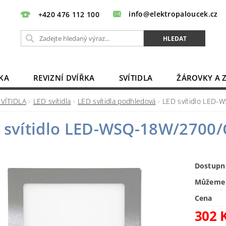
info@elektropaloucek.cz
+420 476 112 100
KA
REVIZNÍ DVÍŘKA
SVÍTIDLA
ŽÁROVKY A 
BATERIE, AKU, ZDROJE
PRODLUŽOVACÍ KABELY
SVÍTIDLA
LED svítidla
LED svítidla podhledová
LED svítidlo LED-
OBCHODNÍ PODMÍNKY
KONTAKTY
 svítidlo LED-WSQ-18W/2700/
Dostupn
Můžeme 
Cena
302 