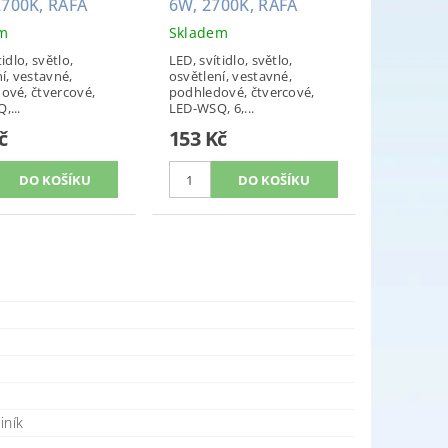
2700K, RAFA
6W, 2700K, RAFA
em
Skladem
tidlo, světlo,
LED, svítidlo, světlo,
í, vestavné,
osvětlení, vestavné,
ové, čtvercové,
podhledové, čtvercové,
,...
LED-WSQ, 6,...
č
153 Kč
iník