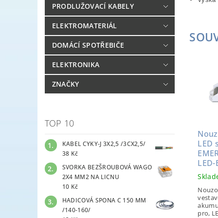
PRODLUŽOVACÍ KABELY
ELEKTROMATERIÁL
SOUV
DOMÁCÍ SPOTŘEBIČE
ELEKTRONIKA
ZNAČKY
TOP 10
Nouz
LED s
KABEL CYKY-J 3X2,5 /3CX2,5/
EMER
38 Kč
LED-
SVORKA BEZŠROUBOVÁ WAGO
Skla
2X4 MM2 NA LICNU
10 Kč
Nouzov
vesta
HADICOVÁ SPONA C 150 MM
akumul
/140-160/
pro, LE