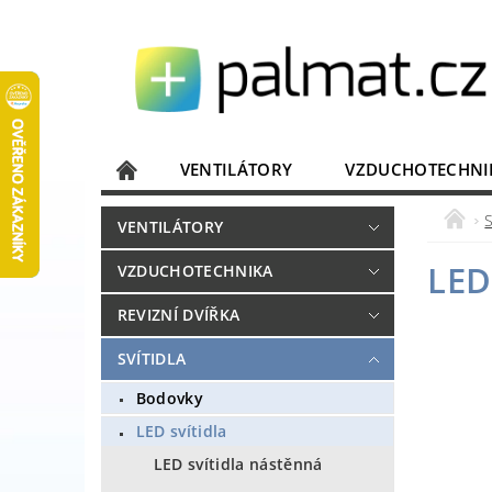
VENTILÁTORY
VZDUCHOTECHNI
JISTIČE, ROZVADĚČE
KOMUNIKACE
VENTILÁTORY
DOMÁCÍ SPOTŘEBIČE
ELEKTRONIKA
LED
VZDUCHOTECHNIKA
REVIZNÍ DVÍŘKA
SVÍTIDLA
Bodovky
LED svítidla
LED svítidla nástěnná