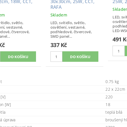
2cm, 18W, CCT,
30x30cm, 25W, CCT,
25W, 
RAFA
Sklad
dem
Skladem
LED, sví
osvětlen
ítidlo, světlo,
LED, svítidlo, světlo,
podhled
ení, vestavné,
osvětlení, vestavné,
LED-WSQ
dové, čtvercové,
podhledové, čtvercové,
nel...
SMD panel...
491 K
Kč
337 Kč
t
0.75 kg
22 x 22cm
[V]
220
on [W]
18
tla
teplá bílá
á úprava
broušený hl