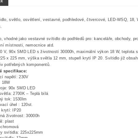
ZE
idlo, světlo, osvětlení, vestavné, podhledové, čtvercové, LED-WSQ, 18, W
,
o, vhodné jako vestavné svítidlo do podhledů pro: kanceláře, obchody, pro
ní místnosti, nemocnice atd.
0 V, 90x SMD LED s životností 30000h, maximální výkon 18 W, teplota sv
25 x 225 mm, výška světla 12 mm, stupeň krytí IP 20. Svítidlo již obsahuje
liv potřebných komponentů.
é specifikace:
cí napětí: 230V
: 18W
roje: 90x SMD LED
světla: 2700K – Teplá bílá
ný tok: 1530lm
vací úhel : 120st.
 krytí: IP20
ná životnost: 30000h
l: plast
 chromová
y svítidla: 225x225mm
svítidla: 12mm