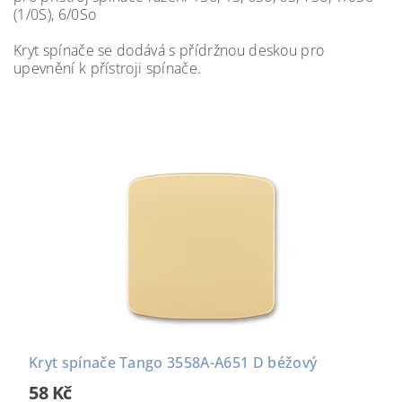
(1/0S), 6/0So
Kryt spínače se dodává s přídržnou deskou pro
upevnění k přístroji spínače.
Kryt spínače Tango 3558A-A651 D béžový
58 Kč