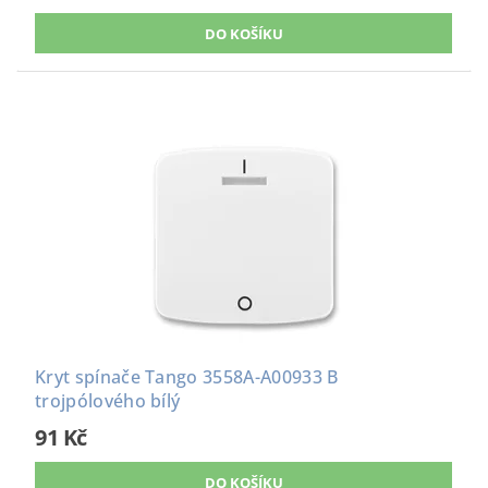
Kryt spínače Tango 3558A-A00933 B
trojpólového bílý
91 Kč