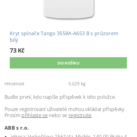
Kryt spínače Tango 3558A-A653 B s průzorem
bílý
73 Kč
Hmotnost
0.029 kg
Buďte první, kdo napíše příspěvek k této položce.
Pouze registrovaní uživatelé mohou vkládat příspěvky.
Prosím
přihlaste se
nebo se
registrujte
.
ABB s r.o.
adresa: Vyskočilova 1561/4a, Michle, 140 00 Praha 4,