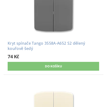
Kryt spínače Tango 3558A-A652 S2 dělený
kouřově šedý
74 Kč