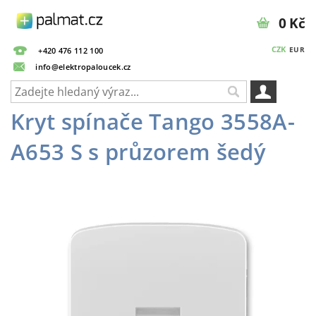
0 Kč
CZK
EUR
+420 476 112 100
info@elektropaloucek.cz
Kryt spínače Tango 3558A-
A653 S s průzorem šedý