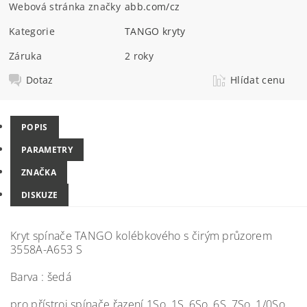
Webová stránka značky
abb.com/cz
Kategorie
TANGO kryty
Záruka
2 roky
Dotaz
Hlídat cenu
POPIS
PARAMETRY
ZNAČKA
DISKUZE
Kryt spínače TANGO kolébkového s čirým průzorem
3558A-A653 S
Barva : šedá
pro přístroj spínače řazení 1So, 1S, 6So, 6S, 7So, 1/0So