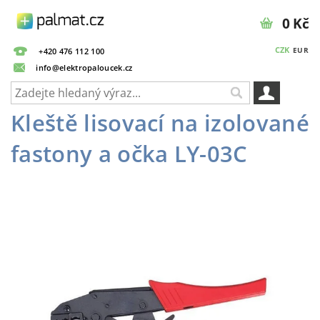
0 Kč
CZK
EUR
+420 476 112 100
info@elektropaloucek.cz
Kleště lisovací na izolované
fastony a očka LY-03C