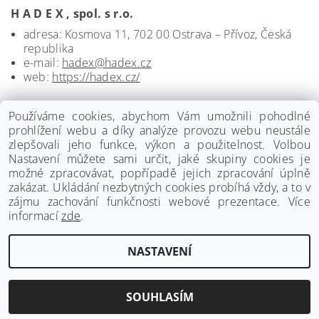
H A D E X , spol. s r.o.
adresa: Kosmova 11, 702 00 Ostrava – Přívoz, Česká
republika
e-mail:
hadex@hadex.cz
web:
https://hadex.cz/
Používáme cookies, abychom Vám umožnili pohodlné
prohlížení webu a díky analýze provozu webu neustále
zlepšovali jeho funkce, výkon a použitelnost. Volbou
Nastavení můžete sami určit, jaké skupiny cookies je
možné zpracovávat, popřípadě jejich zpracování úplně
zakázat. Ukládání nezbytných cookies probíhá vždy, a to v
zájmu zachování funkčnosti webové prezentace. Více
informací
zde
.
www.palmat.cz
|
www.vzduchotechnika-ventilatory.cz
NASTAVENÍ
Upravit nastavení cookies
2026 ©
Palmat.cz
, všechna práva vyhrazena
Vytvořil Shoptet
SOUHLASÍM