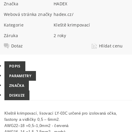
Značka
HADEX
Webová stránka značky
hadex.cz/
Kategorie
Kleště krimpovací
Záruka
2 roky
Dotaz
Hlídat cenu
POPIS
PARAMETRY
ZNAČKA
DISKUZE
Kleště krimpovací, lisovací LY-03C určené pro izolovaná očka,
fastony a vidličky 0,5 – 6mm2.
AWG22–18 =0,5–1,0mm2 - červená
AWG16–14 =1,5–2,5mm2 - modrá