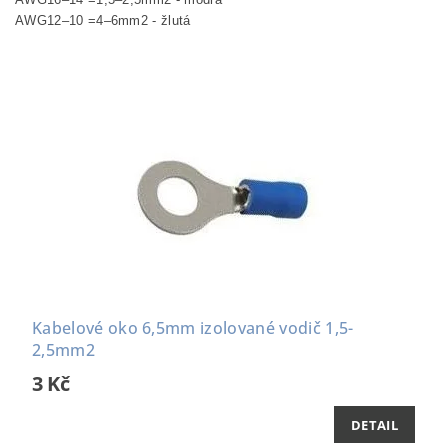
AWG12–10 =4–6mm2 - žlutá
Kabelové oko 6,5mm izolované vodič 1,5-
2,5mm2
3 Kč
DETAIL