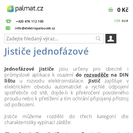
0 Kč
CZK
EUR
+420 476 112 100
info@elektropaloucek.cz
Jističe jednofázové
Jednofázové jističe
jsou určeny pro obecné i
průmyslové aplikace k osazení
do
rozvaděče
na DIN
lištu
u rozvodu elektroinstalace.
Jistič
zajišťuje v
elektrickém obvodu automatické a rychlé odpojení
spotřebiče od sítě, dojde-li k překročení povoleného
proudu nebo k přetížení a tím ochrání připojený přístroj
od poškození.
Jističe můžeme rozdělit do třech kategorií dle
charakteristiky vypínací zátěže: