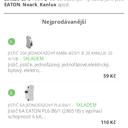
EATON
,
Noark
,
Kanlux
apod.
Nejprodávanější
1.
JISTIČ 20A JEDNOFÁZOVÝ KMB6-B20/1 B 20 KANLUX 20
SKLADEM
A/1/B
–
Jistič, jističe, jednofázový, jednofázové,elektrický,
bytový, elektro,...
59 Kč
2.
SKLADEM
JISTIČ 6A JEDNOFÁZOVÝ PL6-B6/1
–
Jistič 6A EATON PL6-B6/1 (286518) s vypínací
schopností 6 kA,...
110 Kč