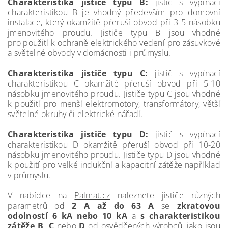
Charakteristika jističe typu B:
jistič s vypínací
charakteristikou B je vhodný především pro domovní
instalace, který okamžitě přeruší obvod při 3-5 násobku
jmenovitého proudu. Jističe typu B jsou vhodné
pro použití k ochraně elektrického vedení pro zásuvkové
a světelné obvody v domácnosti i průmyslu.
Charakteristika jističe typu C:
jistič s vypínací
charakteristikou C okamžitě přeruší obvod při 5-10
násobku jmenovitého proudu. Jističe typu C jsou vhodné
k použití pro menší elektromotory, transformátory, větší
světelné okruhy či elektrické nářadí.
Charakteristika jističe typu D:
jistič s vypínací
charakteristikou D okamžitě přeruší obvod při 10-20
násobku jmenovitého proudu. Jističe typu D jsou vhodné
k použití pro velké indukční a kapacitní zátěže například
v průmyslu.
V nabídce na
Palmat.cz
naleznete jističe různých
parametrů od
2 A až do 63 A
se
zkratovou
odolností 6 kA nebo 10 kA
a
s charakteristikou
zátěže B, C
nebo
D
od osvědčených výrobců, jako jsou