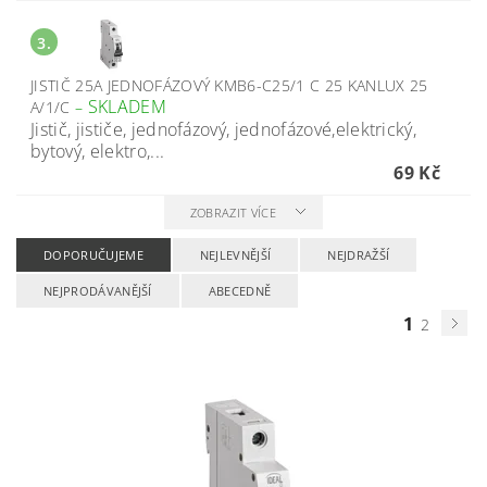
3.
JISTIČ 25A JEDNOFÁZOVÝ KMB6-C25/1 C 25 KANLUX 25
SKLADEM
A/1/C
–
Jistič, jističe, jednofázový, jednofázové,elektrický,
bytový, elektro,...
69 Kč
ZOBRAZIT VÍCE
DOPORUČUJEME
NEJLEVNĚJŠÍ
NEJDRAŽŠÍ
NEJPRODÁVANĚJŠÍ
ABECEDNĚ
1
2