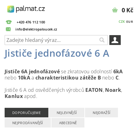
0 Kč
CZK
EUR
+420 476 112 100
info@elektropaloucek.cz
Jističe jednofázové 6 A
Jističe 6A jednofázové
se zkratovou odolností
6kA
nebo
10kA
a
charakteristikou zátěže B
nebo
C
.
Jističe 6 A od osvědčených výrobců
EATON
,
Noark
,
Kanlux
apod.
DOPORUČUJEME
NEJLEVNĚJŠÍ
NEJDRAŽŠÍ
NEJPRODÁVANĚJŠÍ
ABECEDNĚ