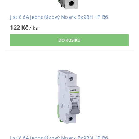
Jistič 6A jednofázový Noark Ex9BH 1P B6
122 Kč
/ ks
Jistič 6A jednofázový Noark Ex9BN 1P B6