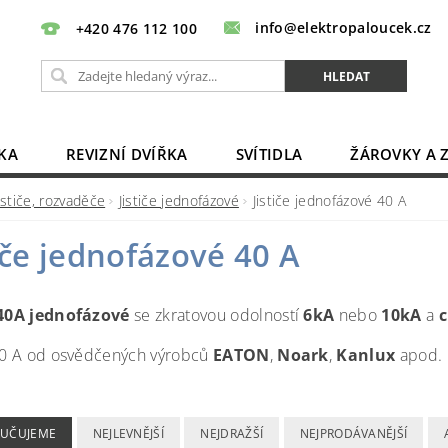
info@elektropaloucek.cz
+420 476 112 100
KA
REVIZNÍ DVÍŘKA
SVÍTIDLA
ŽÁROVKY A 
BATERIE, AKU, ZDROJE
PRODLUŽOVACÍ KABELY
ističe, rozvaděče
Jističe jednofázové
Jističe jednofázové 40 A
OBCHODNÍ PODMÍNKY
KONTAKTY
tiče jednofázové 40 A
 40A jednofázové
se zkratovou odolností
6kA
nebo
10kA
a
c
 40 A od osvědčených výrobců
EATON
,
Noark
,
Kanlux
apod.
UČUJEME
NEJLEVNĚJŠÍ
NEJDRAŽŠÍ
NEJPRODÁVANĚJŠÍ