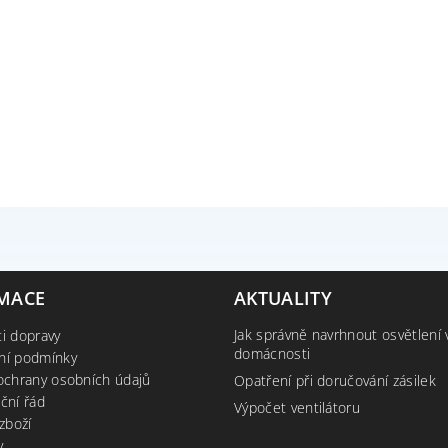
MACE
AKTUALITY
Jak správně navrhnout osvětlení 
i dopravy
domácnosti
ní podmínky
ochrany osobních údajů
Opatření při doručování zásilek
ční řád
Výpočet ventilátoru
zboží
y