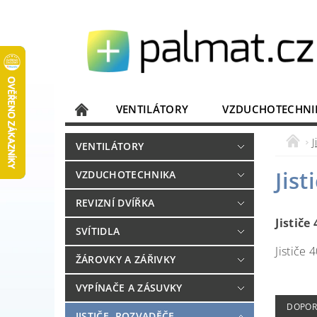
VENTILÁTORY
VZDUCHOTECHNI
JISTIČE, ROZVADĚČE
KOMUNIKACE
J
VENTILÁTORY
DOMÁCÍ SPOTŘEBIČE
ELEKTRONIKA
Jis
VZDUCHOTECHNIKA
REVIZNÍ DVÍŘKA
Jističe
SVÍTIDLA
Jističe
ŽÁROVKY A ZÁŘIVKY
VYPÍNAČE A ZÁSUVKY
DOPOR
JISTIČE, ROZVADĚČE