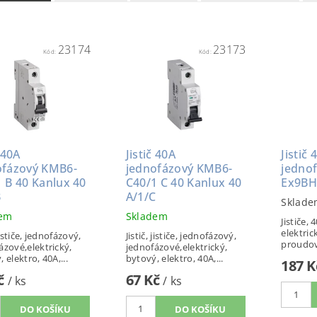
23174
23173
Kód:
Kód:
č 40A
Jistič 40A
Jistič 
ofázový KMB6-
jednofázový KMB6-
jedno
 B 40 Kanlux 40
C40/1 C 40 Kanlux 40
Ex9BH
B
A/1/C
Sklade
dem
Skladem
Jističe,
elektric
 jističe, jednofázový,
Jistič, jističe, jednofázový,
proudov
ázové,elektrický,
jednofázové,elektrický,
 elektro, 40A,...
bytový, elektro, 40A,...
187 
Kč
67 Kč
/ ks
/ ks