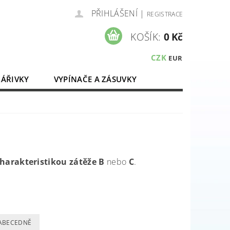
PŘIHLÁŠENÍ
|
REGISTRACE
KOŠÍK:
0 Kč
CZK
EUR
ZÁŘIVKY
VYPÍNAČE A ZÁSUVKY
ELEKTROMATERIÁL
harakteristikou zátěže B
nebo
C
.
ABECEDNĚ