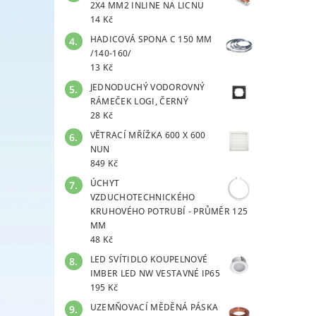
2X4 MM2 INLINE NA LICNU
14 Kč
HADICOVÁ SPONA C 150 MM
/140-160/
13 Kč
JEDNODUCHÝ VODOROVNÝ
RÁMEČEK LOGI, ČERNÝ
28 Kč
VĚTRACÍ MŘÍŽKA 600 X 600
NUN
849 Kč
ÚCHYT
VZDUCHOTECHNICKÉHO
KRUHOVÉHO POTRUBÍ - PRŮMĚR 125
MM
48 Kč
LED SVÍTIDLO KOUPELNOVÉ
IMBER LED NW VESTAVNÉ IP65
195 Kč
UZEMŇOVACÍ MĚDĚNÁ PÁSKA