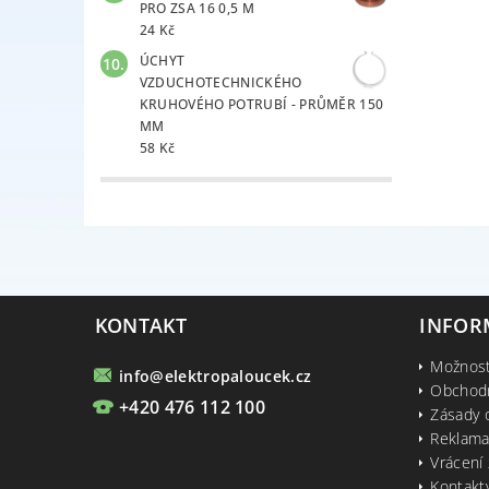
PRO ZSA 16 0,5 M
24 Kč
ÚCHYT
VZDUCHOTECHNICKÉHO
KRUHOVÉHO POTRUBÍ - PRŮMĚR 150
MM
58 Kč
KONTAKT
INFOR
Možnost
info
@
elektropaloucek.cz
Obchod
+420 476 112 100
Zásady 
Reklama
Vrácení 
Kontakt