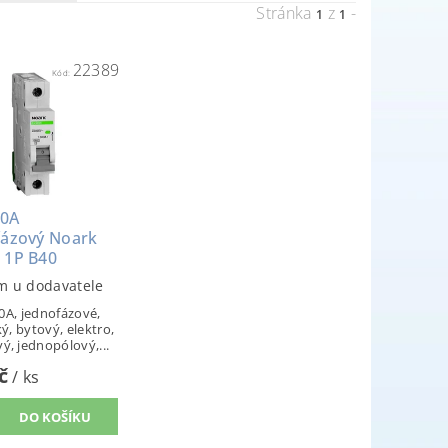
Stránka
z
-
1
1
22389
Kód:
40A
fázový Noark
 1P B40
m u dodavatele
 40A, jednofázové,
ký, bytový, elektro,
ý, jednopólový,...
Kč
/ ks