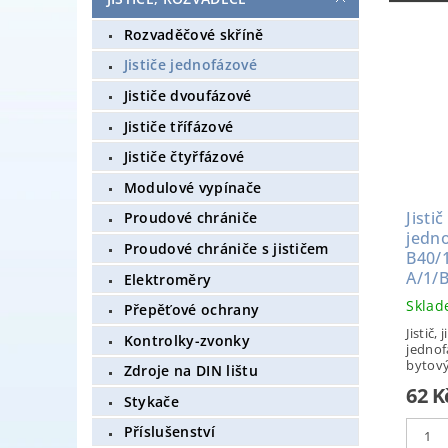
Rozvaděčové skříně
Jističe jednofázové
Jističe dvoufázové
Jističe třífázové
Jističe čtyřfázové
Modulové vypínače
Jisti
Proudové chrániče
jedn
Proudové chrániče s jističem
B40/1
A/1/
Elektroměry
Skla
Přepěťové ochrany
Jistič,
Kontrolky-zvonky
jednof
bytový,
Zdroje na DIN lištu
62 
Stykače
Příslušenství