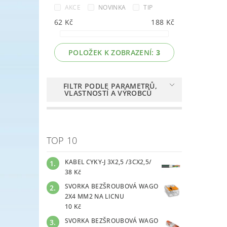
AKCE
NOVINKA
TIP
62
Kč
188
Kč
POLOŽEK K ZOBRAZENÍ:
3
FILTR PODLE PARAMETRŮ,
VLASTNOSTÍ A VÝROBCŮ
TOP 10
KABEL CYKY-J 3X2,5 /3CX2,5/
38 Kč
SVORKA BEZŠROUBOVÁ WAGO
2X4 MM2 NA LICNU
10 Kč
SVORKA BEZŠROUBOVÁ WAGO