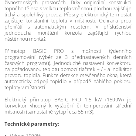
živnostenských prostorách. Díky originální konstrukci
topného tělesa s velkou teplosměnnou plochou zajišťuje
tichý a spolehlivý provoz. Přesný elektronický termostat
zajišťuje konstantní teplotu v místnosti. Ochrana proti
přehřátí s automatickým resetem. V příslušenství
jednoduchá montážní konzola zajišťující rychlou
nástěnnou montáž
Přímotop BASIC PRO s možností týdenního
programování (výběr ze 3 přednastavených denních
časových programů). Jednoduché nastavení konvektoru
na požadovanou teplotu pomocí tlačítek + / - a indikátor
provozu topidla. Funkce detekce otevřeného okna, která
automaticky odpojí topidlo v případě náhlého poklesu
teploty v místnosti.
Elektrický přímotop BASIC PRO 1,5 kW (1500W) je
konvektor vhodný k vytápění či temperování střední
místnosti (samostatně vytopí cca 55 m3).
Technické parametry: