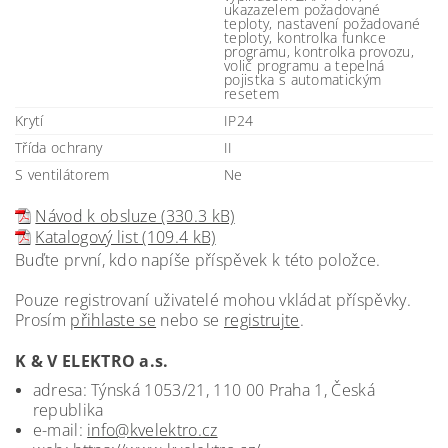
ukazazelem požadované
teploty, nastavení požadované
teploty, kontrolka funkce
programu, kontrolka provozu,
volič programu a tepelná
pojistka s automatickým
resetem
Krytí
IP24
Třída ochrany
II
S ventilátorem
Ne
Návod k obsluze (330.3 kB)
Katalogový list (109.4 kB)
Buďte první, kdo napíše příspěvek k této položce.
Pouze registrovaní uživatelé mohou vkládat příspěvky.
Prosím
přihlaste se
nebo se
registrujte
.
K & V ELEKTRO a.s.
adresa: Týnská 1053/21, 110 00 Praha 1, Česká
republika
e-mail:
info@kvelektro.cz