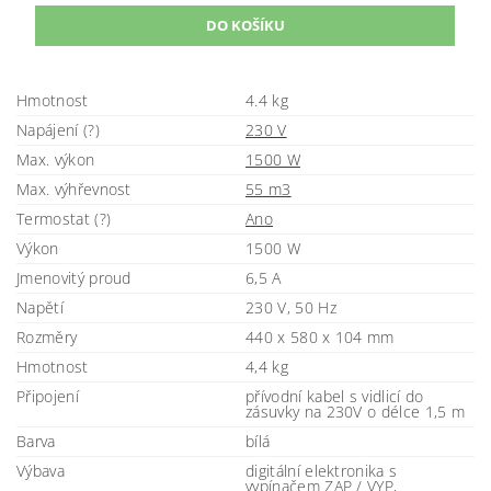
Hmotnost
4.4 kg
Napájení (?)
230 V
Max. výkon
1500 W
Max. výhřevnost
55 m3
Termostat (?)
Ano
Výkon
1500 W
Jmenovitý proud
6,5 A
Napětí
230 V, 50 Hz
Rozměry
440 x 580 x 104 mm
Hmotnost
4,4 kg
Připojení
přívodní kabel s vidlicí do
zásuvky na 230V o délce 1,5 m
Barva
bílá
Výbava
digitální elektronika s
vypínačem ZAP / VYP,