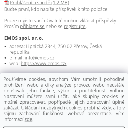
Prohlášení o shodě (1.2 MB)
Buďte první, kdo napíše příspěvek k této položce.
Pouze registrovaní uživatelé mohou vkládat příspěvky.
Prosím
přihlaste se
nebo se
registrujte
.
EMOS spol. s r.o.
adresa: Lipnická 2844, 750 02 Přerov, Česká
republika
e-mail:
info@emos.cz
web:
https://www.emos.cz/
Používáme cookies, abychom Vám umožnili pohodlné
prohlížení webu a díky analýze provozu webu neustále
zlepšovali jeho funkce, výkon a použitelnost. Volbou
Nastavení můžete sami určit, jaké skupiny cookies je
možné zpracovávat, popřípadě jejich zpracování úplně
zakázat. Ukládání nezbytných cookies probíhá vždy, a to v
zájmu zachování funkčnosti webové prezentace. Více
informací
zde
.
www.palmat.cz
|
www.vzduchotechnika-ventilatory.cz