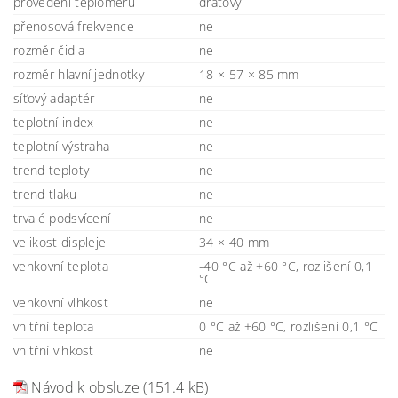
provedení teploměru
drátový
přenosová frekvence
ne
rozměr čidla
ne
rozměr hlavní jednotky
18 × 57 × 85 mm
síťový adaptér
ne
teplotní index
ne
teplotní výstraha
ne
trend teploty
ne
trend tlaku
ne
trvalé podsvícení
ne
velikost displeje
34 × 40 mm
venkovní teplota
-40 °C až +60 °C, rozlišení 0,1
°C
venkovní vlhkost
ne
vnitřní teplota
0 °C až +60 °C, rozlišení 0,1 °C
vnitřní vlhkost
ne
Návod k obsluze (151.4 kB)