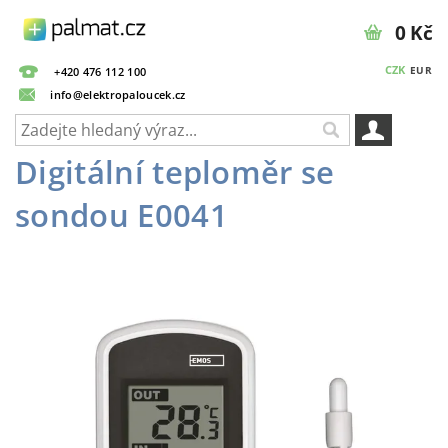
0 Kč
CZK
EUR
+420 476 112 100
info@elektropaloucek.cz
Digitální teploměr se
sondou E0041