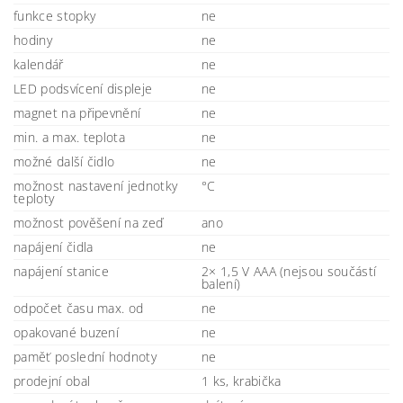
funkce stopky
ne
hodiny
ne
kalendář
ne
LED podsvícení displeje
ne
magnet na připevnění
ne
min. a max. teplota
ne
možné další čidlo
ne
možnost nastavení jednotky
°C
teploty
možnost pověšení na zeď
ano
napájení čidla
ne
napájení stanice
2× 1,5 V AAA (nejsou součástí
balení)
odpočet času max. od
ne
opakované buzení
ne
paměť poslední hodnoty
ne
prodejní obal
1 ks, krabička