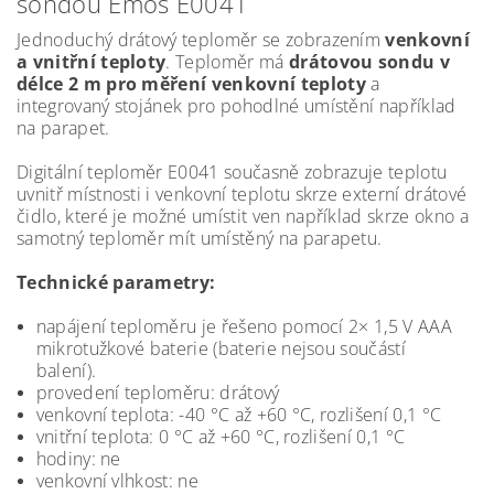
sondou Emos E0041
Jednoduchý drátový teploměr se zobrazením
venkovní
a vnitřní teploty
. Teploměr má
drátovou sondu v
délce 2 m pro měření venkovní teploty
a
integrovaný stojánek pro pohodlné umístění například
na parapet.
Digitální teploměr E0041 současně zobrazuje teplotu
uvnitř místnosti i venkovní teplotu skrze externí drátové
čidlo, které je možné umístit ven například skrze okno a
samotný teploměr mít umístěný na parapetu.
Technické parametry:
napájení teploměru je řešeno pomocí 2× 1,5 V AAA
mikrotužkové baterie (baterie nejsou součástí
balení).
provedení teploměru: drátový
venkovní teplota: -40 °C až +60 °C, rozlišení 0,1 °C
vnitřní teplota: 0 °C až +60 °C, rozlišení 0,1 °C
hodiny: ne
venkovní vlhkost: ne