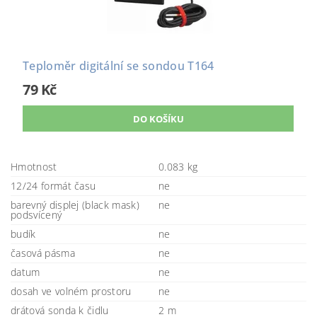
Teploměr digitální se sondou T164
79 Kč
Hmotnost
0.083 kg
12/24 formát času
ne
barevný displej (black mask)
ne
podsvícený
budík
ne
časová pásma
ne
datum
ne
dosah ve volném prostoru
ne
drátová sonda k čidlu
2 m