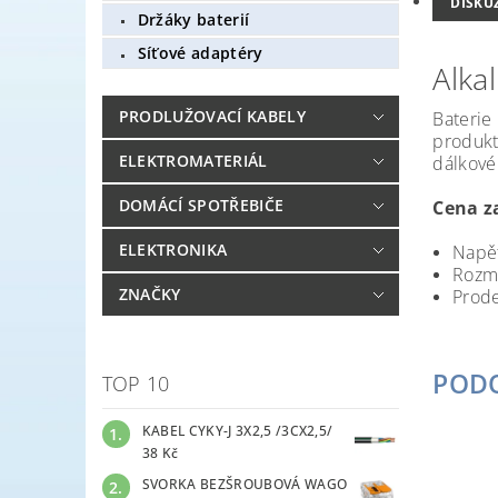
DISKU
Držáky baterií
Síťové adaptéry
Alka
PRODLUŽOVACÍ KABELY
Baterie
produkt
ELEKTROMATERIÁL
dálkové 
DOMÁCÍ SPOTŘEBIČE
Cena za
ELEKTRONIKA
Napět
Rozm
ZNAČKY
Prode
POD
TOP 10
KABEL CYKY-J 3X2,5 /3CX2,5/
38 Kč
SVORKA BEZŠROUBOVÁ WAGO