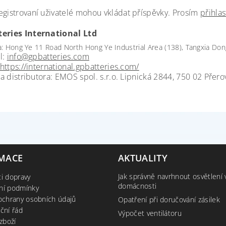
egistrovaní uživatelé mohou vkládat příspěvky. Prosím
přihlas
eries International Ltd
a: Hong Ye 11 Road North Hong Ye Industrial Area (138), Tangxia Do
l:
info@gpbatteries.com
https://international.gpbatteries.com/
a distributora: EMOS spol. s.r.o. Lipnická 2844, 750 02 Přero
MACE
AKTUALITY
Jak správně navrhnout osvětlení 
i dopravy
domácnosti
ní podmínky
ochrany osobních údajů
Opatření při doručování zásilek
ční řád
Výpočet ventilátoru
zboží