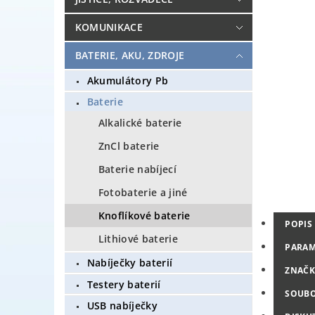
KOMUNIKACE
BATERIE, AKU, ZDROJE
Akumulátory Pb
Baterie
Alkalické baterie
ZnCl baterie
Baterie nabíjecí
Fotobaterie a jiné
Knoflíkové baterie
POPIS
Lithiové baterie
PARAM
Nabíječky baterií
ZNAČK
Testery baterií
SOUB
USB nabíječky