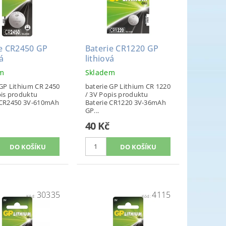
ie CR2450 GP
Baterie CR1220 GP
á
lithiová
em
Skladem
 GP Lithium CR 2450
baterie GP Lithium CR 1220
pis produktu
/ 3V Popis produktu
 CR2450 3V-610mAh
Baterie CR1220 3V-36mAh
GP...
40 Kč
30335
4115
Kód:
Kód: