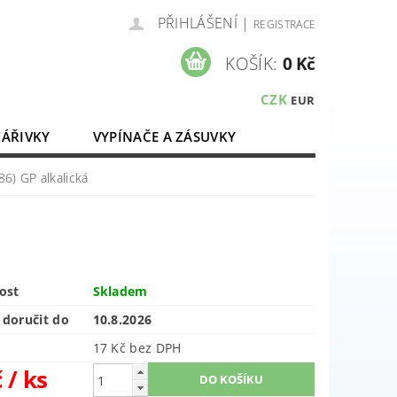
PŘIHLÁŠENÍ
|
REGISTRACE
KOŠÍK:
0 Kč
CZK
EUR
ZÁŘIVKY
VYPÍNAČE A ZÁSUVKY
ELEKTROMATERIÁL
86) GP alkalická
ost
Skladem
doručit do
10.8.2026
17 Kč bez DPH
č
/ ks