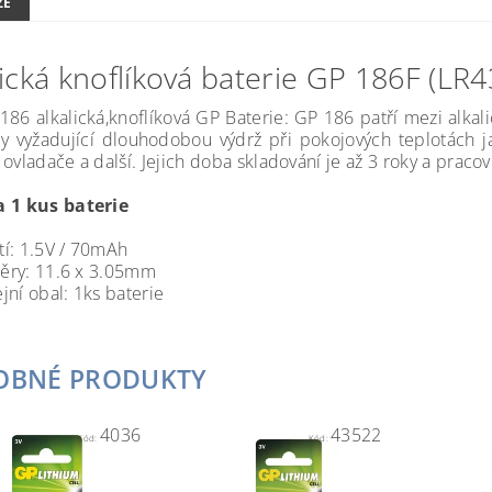
ZE
lická knoflíková baterie GP 186F (LR4
 186 alkalická,knoflíková GP Baterie: GP 186 patří mezi alkal
y vyžadující dlouhodobou výdrž při pokojových teplotách jak
ovladače a další. Jejich doba skladování je až 3 roky a pracov
 1 kus baterie
í: 1.5V / 70mAh
ěry: 11.6 x 3.05mm
jní obal: 1ks baterie
OBNÉ PRODUKTY
4036
43522
Kód:
Kód: