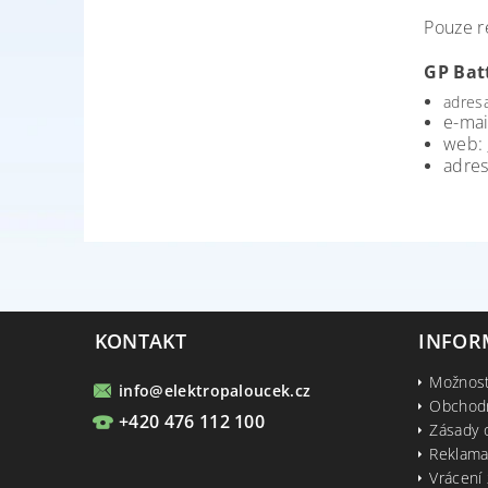
Pouze r
GP Batt
adres
e-mai
web:
adres
KONTAKT
INFOR
Možnost
info
@
elektropaloucek.cz
Obchod
+420 476 112 100
Zásady 
Reklama
Vrácení 