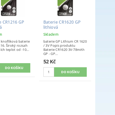
ie CR1216 GP
Baterie CR1620 GP
á
lithiová
em
Skladem
 knoflíková baterie
baterie GP Lithium CR 1620
16. Široký rozsah
/ 3V Popis produktu
ch teplot od -10...
Baterie CR1620 3V-78mAh
GP - GP...
52 Kč