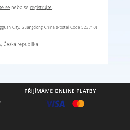
te se
nebo se
registrujte
.
ngguan City, Guangdong China (Postal Code 523710)
v, Česká republika
PŘIJÍMÁME ONLINE PLATBY
v