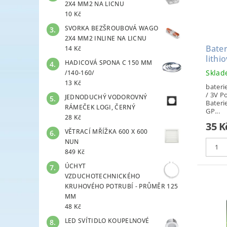
2X4 MM2 NA LICNU
10 Kč
SVORKA BEZŠROUBOVÁ WAGO
2X4 MM2 INLINE NA LICNU
Bate
14 Kč
lithi
HADICOVÁ SPONA C 150 MM
Skla
/140-160/
13 Kč
bateri
/ 3V P
JEDNODUCHÝ VODOROVNÝ
Bater
RÁMEČEK LOGI, ČERNÝ
GP...
28 Kč
35 K
VĚTRACÍ MŘÍŽKA 600 X 600
NUN
849 Kč
ÚCHYT
VZDUCHOTECHNICKÉHO
KRUHOVÉHO POTRUBÍ - PRŮMĚR 125
MM
48 Kč
LED SVÍTIDLO KOUPELNOVÉ