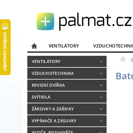
VENTILÁTORY
VZDUCHOTECHNI
JISTIČE, ROZVADĚČE
KOMUNIKACE
VENTILÁTORY
DOMÁCÍ SPOTŘEBIČE
ELEKTRONIKA
Bat
VZDUCHOTECHNIKA
REVIZNÍ DVÍŘKA
SVÍTIDLA
ŽÁROVKY A ZÁŘIVKY
VYPÍNAČE A ZÁSUVKY
JISTIČE, ROZVADĚČE