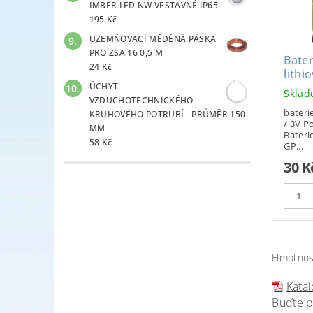
IMBER LED NW VESTAVNÉ IP65
195 Kč
UZEMŇOVACÍ MĚDĚNÁ PÁSKA
PRO ZSA 16 0,5 M
Bate
24 Kč
lithi
ÚCHYT
Skla
VZDUCHOTECHNICKÉHO
bateri
KRUHOVÉHO POTRUBÍ - PRŮMĚR 150
/ 3V P
MM
Bater
58 Kč
GP...
30 K
Hmotnos
Katal
Buďte p