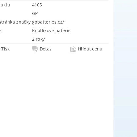
duktu
4105
GP
tránka značky
gpbatteries.cz/
e
Knoflíkové baterie
2 roky
Tisk
Dotaz
Hlídat cenu