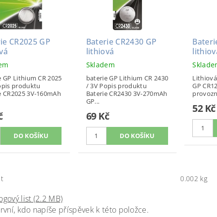
rie CR2025 GP
Baterie CR2430 GP
Bater
ová
lithiová
lithiov
dem
Skladem
Sklad
e GP Lithium CR 2025
baterie GP Lithium CR 2430
Lithiová
opis produktu
/ 3V Popis produktu
GP CR12
ie CR2025 3V-160mAh
Baterie CR2430 3V-270mAh
provozní
GP...
52 Kč
č
69 Kč
t
0.002 kg
ogový list (2.2 MB)
rvní, kdo napíše příspěvek k této položce.