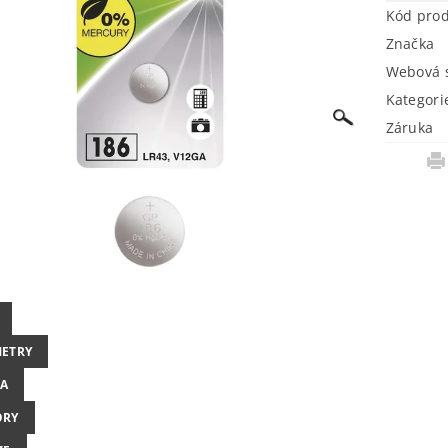
Kód pro
Značka
Webová s
Kategori
Záruka
ETRY
A
ORY