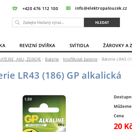
info@elektropaloucek.cz
+420 476 112 100
KA
REVIZNÍ DVÍŘKA
SVÍTIDLA
ŽÁROVKY A 
BATERIE, AKU, ZDROJE
PRODLUŽOVACÍ KABELY
BATERIE, AKU, ZDROJE
Baterie
Knoflíkové baterie
Baterie LR43 (1
OBCHODNÍ PODMÍNKY
KONTAKTY
erie LR43 (186) GP alkalická
Dostupn
Můžeme 
Cena
20 K