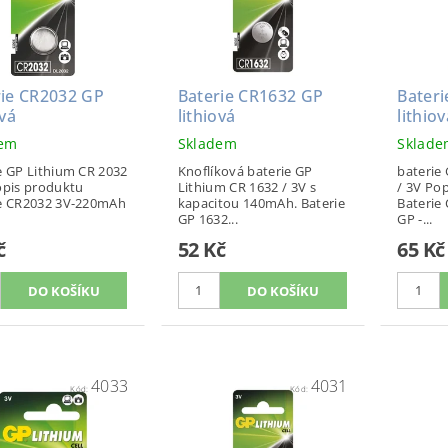
rie CR2032 GP
Baterie CR1632 GP
Bater
ová
lithiová
lithiov
dem
Skladem
Sklad
e GP Lithium CR 2032
Knoflíková baterie GP
baterie
opis produktu
Lithium CR 1632 / 3V s
/ 3V Po
ie CR2032 3V-220mAh
kapacitou 140mAh. Baterie
Baterie
GP 1632...
GP -...
č
52 Kč
65 Kč
4033
4031
Kód:
Kód: