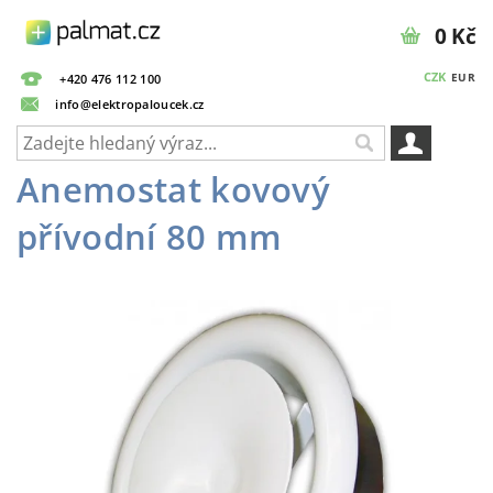
0 Kč
CZK
EUR
+420 476 112 100
info@elektropaloucek.cz
Anemostat kovový
přívodní 80 mm