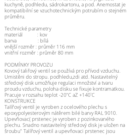
kuchyně, podhledu, sádrokartonu, a pod. Anemostat je
kompatibilní se vzuchotechnickým potrubím o stejném
průměru.
Technické parametry
materiál : kov
barva : bílá
vnější rozměr : průměr 116 mm
vnitřní rozměr : průměr 80 mm
PODMÍNKY PROVOZU
Kovový taliřový ventil se používá pro přívod vzduchu.
Umistěni do stropu. podhledu,zdi atd. Nastavitelný
středový disk umožňuje regulaci množství a tvaru
proudu vzduchu, poloha disku se fixuje kontramatkou.
Pracuje v rozsahu teplot -20"C aZ +140`C
KONSTRUKCE
Talířový ventil je vyroben z ocelového plechu s
epoxypolyesterovým nátěrem bilé barvy RAL 9010.
Upevňovac( prstenec je vyroben z pozinkovaného
plechu. Snadno nastavitelný středový disk je uložen na
šroubu" Talířový ventil a upevňovaci prstenec jsou