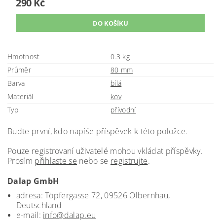
290 Kč
Hmotnost
0.3 kg
Průměr
80 mm
Barva
bílá
Materiál
kov
Typ
přívodní
Buďte první, kdo napíše příspěvek k této položce.
Pouze registrovaní uživatelé mohou vkládat příspěvky.
Prosím
přihlaste se
nebo se
registrujte
.
Dalap GmbH
adresa: Töpfergasse 72, 09526 Olbernhau,
Deutschland
e-mail:
info@dalap.eu