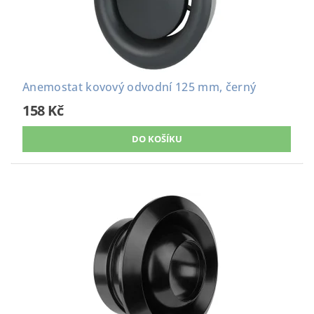
Anemostat kovový odvodní 125 mm, černý
158 Kč